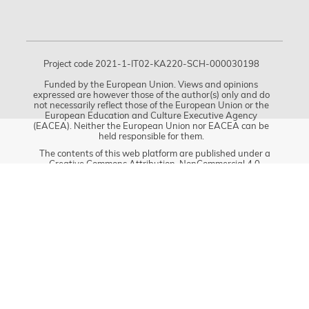
Project code 2021-1-IT02-KA220-SCH-000030198
Funded by the European Union. Views and opinions
expressed are however those of the author(s) only and do
not necessarily reflect those of the European Union or the
European Education and Culture Executive Agency
(EACEA). Neither the European Union nor EACEA can be
held responsible for them.
The contents of this web platform are published under a
Creative Commons Attribution-NonCommercial 4.0
International License (CC BY-NC 4.0).
© 2026 - All rights reserved.
POWERED BY