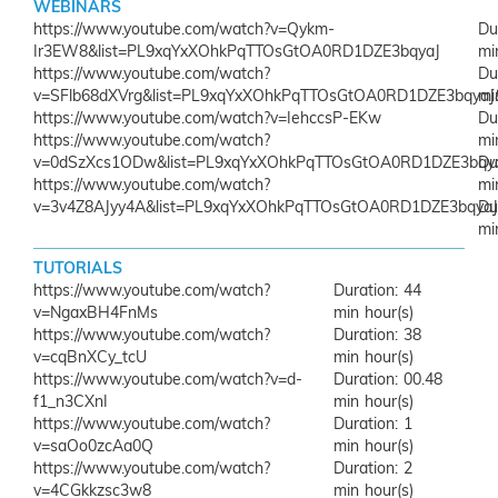
WEBINARS
https://www.youtube.com/watch?v=Qykm-
Ir3EW8&list=PL9xqYxXOhkPqTTOsGtOA0RD1DZE3bqyaJ
mi
https://www.youtube.com/watch?
v=SFlb68dXVrg&list=PL9xqYxXOhkPqTTOsGtOA0RD1DZE3bqyaJ
mi
https://www.youtube.com/watch?v=IehccsP-EKw
https://www.youtube.com/watch?
mi
v=0dSzXcs1ODw&list=PL9xqYxXOhkPqTTOsGtOA0RD1DZE3bqya
https://www.youtube.com/watch?
mi
v=3v4Z8AJyy4A&list=PL9xqYxXOhkPqTTOsGtOA0RD1DZE3bqyaJ
mi
TUTORIALS
https://www.youtube.com/watch?
44
v=NgaxBH4FnMs
min
https://www.youtube.com/watch?
38
v=cqBnXCy_tcU
min
https://www.youtube.com/watch?v=d-
00.48
f1_n3CXnI
min
https://www.youtube.com/watch?
1
v=saOo0zcAa0Q
min
https://www.youtube.com/watch?
2
v=4CGkkzsc3w8
min