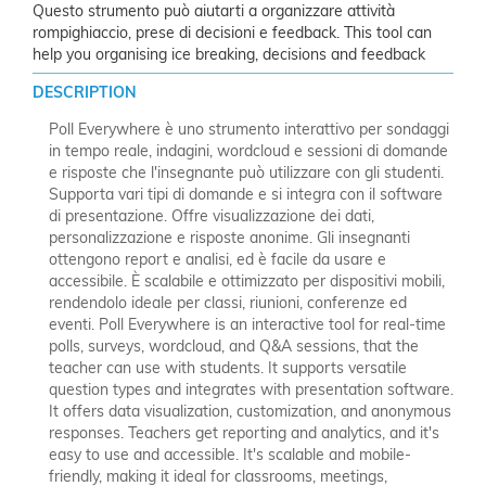
Questo strumento può aiutarti a organizzare attività
rompighiaccio, prese di decisioni e feedback. This tool can
help you organising ice breaking, decisions and feedback
DESCRIPTION
Poll Everywhere è uno strumento interattivo per sondaggi
in tempo reale, indagini, wordcloud e sessioni di domande
e risposte che l'insegnante può utilizzare con gli studenti.
Supporta vari tipi di domande e si integra con il software
di presentazione. Offre visualizzazione dei dati,
personalizzazione e risposte anonime. Gli insegnanti
ottengono report e analisi, ed è facile da usare e
accessibile. È scalabile e ottimizzato per dispositivi mobili,
rendendolo ideale per classi, riunioni, conferenze ed
eventi.
Poll Everywhere is an interactive tool for real-time
polls, surveys, wordcloud, and Q&A sessions, that the
teacher can use with students. It supports versatile
question types and integrates with presentation software.
It offers data visualization, customization, and anonymous
responses. Teachers get reporting and analytics, and it's
easy to use and accessible. It's scalable and mobile-
friendly, making it ideal for classrooms, meetings,