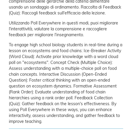
comprensione delle gerarchie della catena alimentare
usando un sondaggio di ordinamento.
Raccolta di Feedback
(Quiz): Raccogli feedback sull'efficacia della lezione.
Utilizzando Poll Everywhere in questi modi, puoi migliorare
l'interattività, valutare la comprensione e raccogliere
feedback per migliorare l'insegnamento.
To engage high school biology students in real-time during a
lesson on ecosystems and food chains:
Ice-Breaker Activity
(Word Cloud): Activate prior knowledge with a word cloud
poll on "ecosystems".
Concept Check (Multiple Choice):
Assess understanding with a multiple-choice poll on food
chain concepts.
Interactive Discussion (Open-Ended
Question): Foster critical thinking with an open-ended
question on ecosystem dynamics.
Formative Assessment
(Rank Order): Evaluate understanding of food chain
hierarchies using a rank order poll.
Feedback Collection
(Quiz): Gather feedback on the lesson's effectiveness.
By
using Poll Everywhere in these ways, you can enhance
interactivity, assess understanding, and gather feedback to
improve teaching.