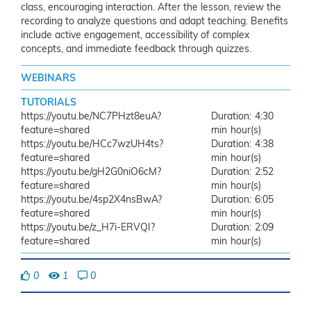
class, encouraging interaction. After the lesson, review the
recording to analyze questions and adapt teaching. Benefits
include active engagement, accessibility of complex
concepts, and immediate feedback through quizzes.
WEBINARS
TUTORIALS
https://youtu.be/NC7PHzt8euA?
4:30
feature=shared
min
https://youtu.be/HCc7wzUH4ts?
4:38
feature=shared
min
https://youtu.be/gH2G0niO6cM?
2:52
feature=shared
min
https://youtu.be/4sp2X4nsBwA?
6:05
feature=shared
min
https://youtu.be/z_H7i-ERVQI?
2:09
feature=shared
min
0
1
0