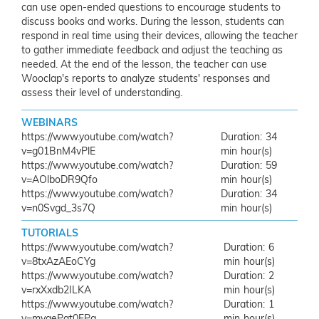
can use open-ended questions to encourage students to
discuss books and works. During the lesson, students can
respond in real time using their devices, allowing the teacher
to gather immediate feedback and adjust the teaching as
needed. At the end of the lesson, the teacher can use
Wooclap's reports to analyze students' responses and
assess their level of understanding.
WEBINARS
https://www.youtube.com/watch?
34
v=g01BnM4vPlE
min
https://www.youtube.com/watch?
59
v=AOlboDR9Qfo
min
https://www.youtube.com/watch?
34
v=n0Svgd_3s7Q
min
TUTORIALS
https://www.youtube.com/watch?
6
v=8txAzAEoCYg
min
https://www.youtube.com/watch?
2
v=rxXxdb2ILKA
min
https://www.youtube.com/watch?
1
v=myqePqt0FPg
min