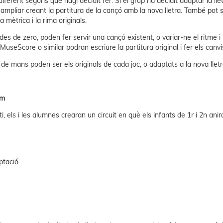
erent segons què hagi decidit fer. Si el grup ha decidit adaptar la llet
à ampliar creant la partitura de la cançó amb la nova lletra. També pot s
 mètrica i la rima originals.
 des de zero, poden fer servir una cançó existent, o variar-ne el ritm
useScore o similar podran escriure la partitura original i fer els canv
 mans poden ser els originals de cada joc, o adaptats a la nova lletra
em
i, els i les alumnes crearan un circuit en què els infants de 1r i 2n ani
ptació.
.