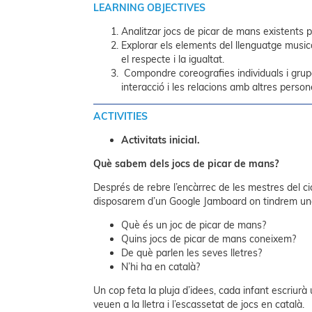
LEARNING OBJECTIVES
Analitzar jocs de picar de mans existents pe
Explorar els elements del llenguatge musica
el respecte i la igualtat.
Compondre coreografies individuals i grupal
interacció i les relacions amb altres person
ACTIVITIES
Activitats inicial.
Què sabem dels jocs de picar de mans?
Després de rebre l’encàrrec de les mestres del ci
disposarem d’un Google Jamboard on tindrem una s
Què és un joc de picar de mans?
Quins jocs de picar de mans coneixem?
De què parlen les seves lletres?
N’hi ha en català?
Un cop feta la pluja d’idees, cada infant escriurà
veuen a la lletra i l’escassetat de jocs en català.