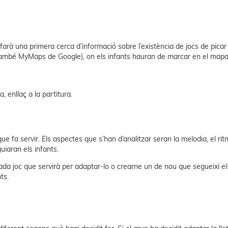
 farà una primera cerca d’informació sobre l’existència de jocs de pi
mbé MyMaps de Google), on els infants hauran de marcar en el mapa el
a, enllaç a la partitura.
e fa servir. Els aspectes que s’han d’analitzar seran la melodia, el ritme,
uiaran els infants.
cada joc que servirà per adaptar-lo o crearne un de nou que segueixi e
ts.