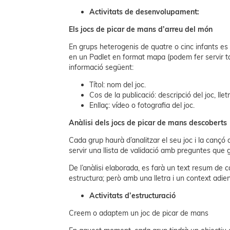
Activitats de desenvolupament:
Els jocs de picar de mans d’arreu del món
En grups heterogenis de quatre o cinc infants es
en un Padlet en format mapa (podem fer servir ta
informació següent:
Títol: nom del joc.
Cos de la publicació: descripció del joc, lletr
Enllaç: vídeo o fotografia del joc.
Anàlisi dels jocs de picar de mans descoberts
Cada grup haurà d’analitzar el seu joc i la cançó qu
servir una llista de validació amb preguntes que g
De l’anàlisi elaborada, es farà un text resum de 
estructura; però amb una lletra i un context adien
Activitats d’estructuració
​​​​​​​Creem o adaptem un joc de picar de mans