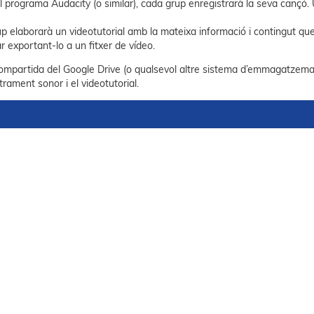
l programa Audacity (o similar), cada grup enregistrarà la seva cançó. Un
 elaborarà un videotutorial amb la mateixa informació i contingut que a
r exportant-lo a un fitxer de vídeo.
compartida del Google Drive (o qualsevol altre sistema d’emmagatzemat
strament sonor i el videotutorial.