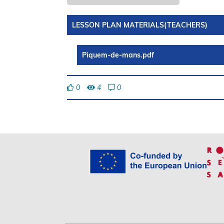
LESSON PLAN MATERIALS(TEACHERS)
Piquem-de-mans.pdf
0
4
0