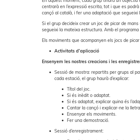
En aquest moment, cada grup tindrà un objectiu dif
centrarà en l’expressió escrita, tot i que es podr
cançó al català, i fer una adaptació que segueixi la
Si el grup decideix crear un joc de picar de mans
segueixi la mateixa estructura. Amb el programa M
Els moviments que acompanyen els jocs de picar de
Activitats d’aplicació
​​​​​​​Ensenyem les nostres creacions i les enregistr
Sessió de mostra: repartits per grups al pat
cada estació, el grup haurà d’explicar:
Títol del joc.
Si és inèdit o adaptat.
Si és adaptat, explicar quina és l’ada
Cantar la cançó i explicar-ne la lletra
Ensenyar els moviments.
Fer una demostració.
Sessió d’enregistrament: